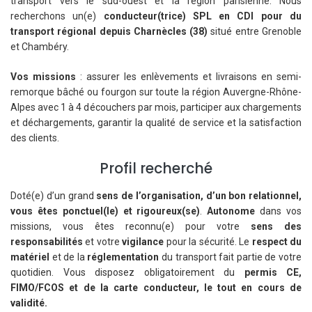
transport vers le sud-ouest et la région parisienne. Nous
recherchons un(e)
conducteur(trice) SPL en CDI pour du
transport régional depuis Charnècles (38)
situé entre Grenoble
et Chambéry.
Vos missions
: assurer les enlèvements et livraisons en semi-
remorque bâché ou fourgon sur toute la région Auvergne-Rhône-
Alpes avec 1 à 4 découchers par mois, participer aux chargements
et déchargements, garantir la qualité de service et la satisfaction
des clients.
Profil recherché
Doté(e) d’un grand
sens de l’organisation, d’un bon relationnel,
vous êtes ponctuel(le) et rigoureux(se)
.
Autonome
dans vos
missions, vous êtes reconnu(e) pour votre
sens des
responsabilités
et votre
vigilance
pour la sécurité. Le
respect du
matériel
et de la
réglementation
du transport fait partie de votre
quotidien. Vous disposez obligatoirement du
permis CE,
FIMO/FCOS et de la carte conducteur, le tout en cours de
validité.